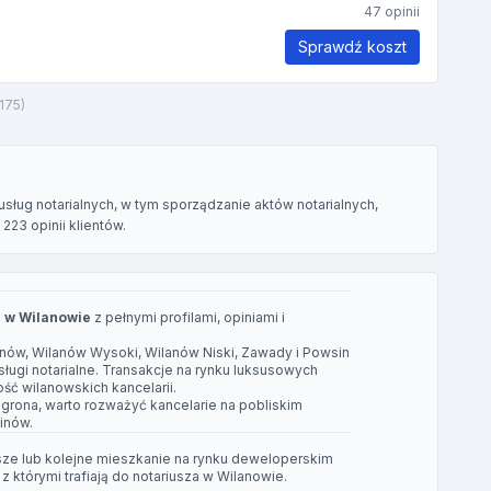
47 opinii
Sprawdź koszt
(175)
 usług notarialnych, w tym sporządzanie aktów notarialnych,
223 opinii klientów.
h w Wilanowie
z pełnymi profilami, opiniami i
lanów, Wilanów Wysoki, Wilanów Niski, Zawady i Powsin
ługi notarialne. Transakcje na rynku luksusowych
ć wilanowskich kancelarii.
o grona, warto rozważyć kancelarie na pobliskim
inów.
sze lub kolejne mieszkanie na rynku deweloperskim
 którymi trafiają do notariusza w Wilanowie.