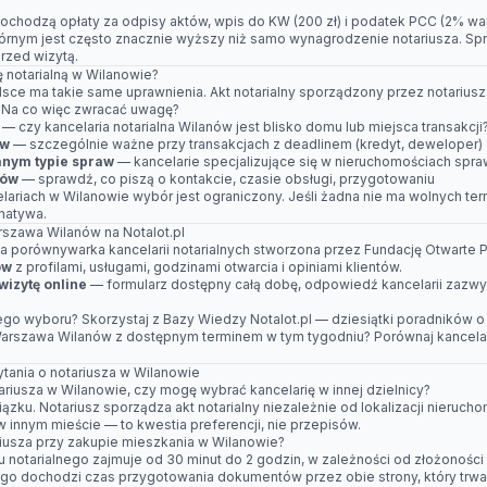
dochodzą opłaty za odpisy aktów, wpis do KW (200 zł) i podatek PCC (2% wart
wtórnym jest często znacznie wyższy niż samo wynagrodzenie notariusza. S
rzed wizytą.
ę notarialną w Wilanowie?
lsce ma takie same uprawnienia. Akt notarialny sporządzony przez notariu
. Na co więc zwracać uwagę?
— czy kancelaria notarialna Wilanów jest blisko domu lub miejsca transakcji
ów
— szczególnie ważne przy transakcjach z deadlinem (kredyt, deweloper)
nym typie spraw
— kancelarie specjalizujące się w nieruchomościach spra
tów
— sprawdź, co piszą o kontakcie, czasie obsługi, przygotowaniu
elariach w Wilanowie wybór jest ograniczony. Jeśli żadna nie ma wolnych te
natywa.
rszawa Wilanów na Notalot.pl
tna porównywarka kancelarii notarialnych stworzona przez Fundację Otwarte
ów
z profilami, usługami, godzinami otwarcia i opiniami klientów.
izytę online
— formularz dostępny całą dobę, odpowiedź kancelarii zazwyc
ego wyboru? Skorzystaj z
Bazy Wiedzy Notalot.pl
— dziesiątki poradników o
Warszawa Wilanów z dostępnym terminem w tym tygodniu?
Porównaj kancela
tania o notariusza w Wilanowie
ariusza w Wilanowie, czy mogę wybrać kancelarię w innej dzielnicy?
ązku. Notariusz sporządza akt notarialny niezależnie od lokalizacji nieruc
 innym mieście — to kwestia preferencji, nie przepisów.
ariusza przy zakupie mieszkania w Wilanowie?
notarialnego zajmuje od 30 minut do 2 godzin, w zależności od złożoności tr
o dochodzi czas przygotowania dokumentów przez obie strony, który trwa ki