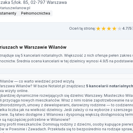
czaka 5/lok. 85, 02-797 Warszawa
tariuszwilanow.pl
stamenty
Pełnomocnictwa
★
★
★
★
★
Oceń tę stronę:
4.7/5
ariuszach w Warszawie Wilanów
najduje się 5 kancelarii notarialnych. Większość z nich oferuje pełen zakres
cnictw. Średnia ocena kancelarii w tej dzielnicy wynosi 4.9/5 na podstawie 
Wilanów — co warto wiedzieć przed wizytą
arszawa Wilanów? W bazie Notalot.pl znajdziesz
5 kancelarii notarialnyc
a wizyty online.
ajbardziej dynamicznie rozwijających się dzielnic Warszawy. Miasteczko Wi
li przyciąga nowych mieszkańców. Wraz z nimi rośnie zapotrzebowanie na us
norodzinnych, umowy z deweloperami, darowizny rodzinne — to codziennoś
ka liczba jak na wielkość dzielnicy. Jeśli zależy ci na wyborze z szerszeg
owie. Są łatwo dostępne z Wilanowa i dysponują większą dostępnością term
ne są najczęściej potrzebne w Wilanowie?
ny profil mieszkańców. Dominują rodziny z dziećmi, osoby kupujące pierw
w w Powsinie i Zawadach. Przekłada się to bezpośrednio na rodzaje spraw, z