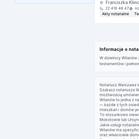
Franciszka Klim
22 416 48 47
no
Akty notarialne
Te
Informacje o not
W dzielnicy Wilanów z
testamentów i pełnomo
Notariusz Warszawa 
Szukasz notariusza W
możliwością umówieni
Wilanów to jedna z n
— każde z tych osied
mieszkań i domów jed
To stosunkowo niewiel
Mokotowie
lub Ursyn
Jakie usługi notarial
Wilanów ma specyficz
oraz właściciele domó