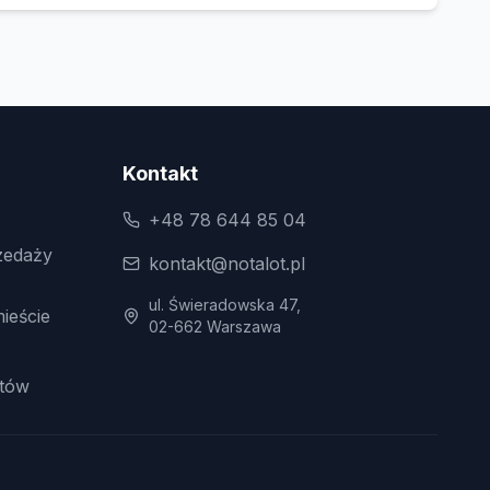
Kontakt
+48 78 644 85 04
zedaży
kontakt@notalot.pl
ul. Świeradowska 47,
ieście
02-662 Warszawa
tów