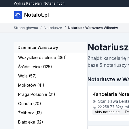
Wykaz Kancelarii Notarialnych
Notalot.pl
Strona główna
/
Notariusze
/
Notariusz Warszawa Wilanów
Notarius
Dzielnice Warszawy
Wszystkie dzielnice (361)
Znajdź kancelarię 
baza 5 notariuszy 
Śródmieście (125)
Wola (57)
Notariusze w W
Mokotów (41)
Kancelaria Nota
Praga Południe (21)
Stanisława Lent
Ochota (20)
22 258 77 32
wi
Akty notarialne
Te
Żoliborz (13)
Białołęka (12)