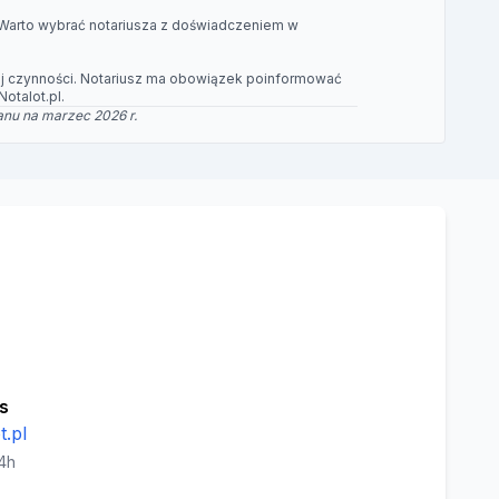
 Warto wybrać notariusza z doświadczeniem w
dzaj czynności. Notariusz ma obowiązek poinformować
otalot.pl.
anu na marzec 2026 r.
s
.pl
4h