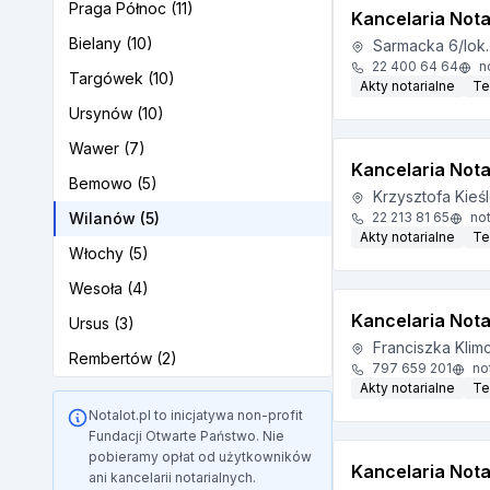
Praga Północ (11)
Kancelaria Not
Bielany (10)
Sarmacka 6/lok
22 400 64 64
no
Targówek (10)
Akty notarialne
Te
Ursynów (10)
Wawer (7)
Kancelaria Not
Bemowo (5)
Krzysztofa Kieś
Wilanów (5)
22 213 81 65
not
Akty notarialne
Te
Włochy (5)
Wesoła (4)
Kancelaria Nota
Ursus (3)
Franciszka Klim
Rembertów (2)
797 659 201
not
Akty notarialne
Te
Notalot.pl to inicjatywa non-profit
Fundacji Otwarte Państwo. Nie
pobieramy opłat od użytkowników
Kancelaria Notar
ani kancelarii notarialnych.