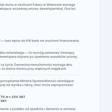
w lub domu w okolicach Pałacu w Wilanowie wymaga
rzebujesz wcześniej umowy deweloperskiej. Ona też
ść — bez wpisu do KW bank nie uruchomi finansowania.
aktu notarialnego — to wymóg ustawowy chroniący
o dewelopera dopiero po spełnieniu warunków umowy.
za życia. Darowizna nieruchomości wymaga aktu
— to ważna różnica przy większych majątkach.
rozporządzenie Ministra Sprawiedliwości określające
cej niż wynika z taksy, choć może zaproponować
770 zł + 23% VAT
% VAT
olnienie z podatku od spadków i darowizn w zerowej