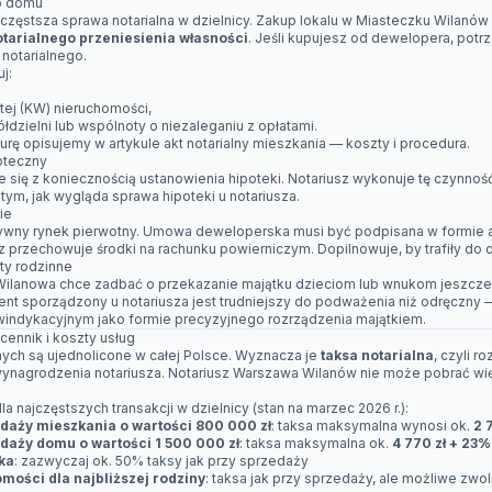
b domu
zęstsza sprawa notarialna w dzielnicy. Zakup lokalu w Miasteczku Wilanó
otarialnego przeniesienia własności
. Jeśli kupujesz od dewelopera, pot
 notarialnego.
j:
tej (KW) nieruchomości,
dzielni lub wspólnoty o niezaleganiu z opłatami.
rę opisujemy w artykule
akt notarialny mieszkania — koszty i procedura
.
poteczny
e się z koniecznością ustanowienia hipoteki. Notariusz wykonuje tę czynno
 tym,
jak wygląda sprawa hipoteki u notariusza
.
ie
tywny rynek pierwotny. Umowa deweloperska musi być podpisana w formie 
z przechowuje środki na rachunku powierniczym. Dopilnowuje, by trafiły d
ty rodzinne
ilanowa chce zadbać o przekazanie majątku dzieciom lub wnukom jeszcze 
ent sporządzony u notariusza jest trudniejszy do podważenia niż odręczny 
 windykacyjnym
jako formie precyzyjnego rozrządzenia majątkiem.
cennik i koszty usług
lnych są ujednolicone w całej Polsce. Wyznacza je
taksa notarialna
, czyli 
ynagrodzenia notariusza. Notariusz Warszawa Wilanów nie może pobrać wię
la najczęstszych transakcji w dzielnicy (stan na marzec 2026 r.):
edaży mieszkania o wartości 800 000 zł
: taksa maksymalna wynosi ok.
2 
edaży domu o wartości 1 500 000 zł
: taksa maksymalna ok.
4 770 zł + 23
ka
: zazwyczaj ok. 50% taksy jak przy sprzedaży
ości dla najbliższej rodziny
: taksa jak przy sprzedaży, ale możliwe zw