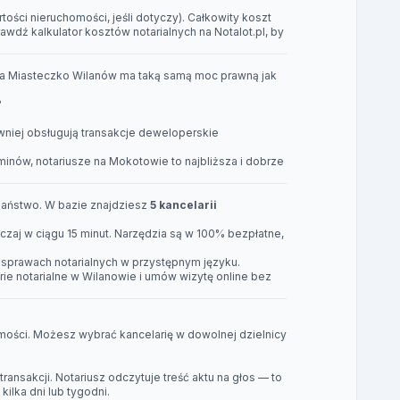
ości nieruchomości, jeśli dotyczy). Całkowity koszt
prawdź
kalkulator kosztów notarialnych na Notalot.pl
, by
sza Miasteczko Wilanów ma taką samą moc prawną jak
?
wniej obsługują transakcje deweloperskie
rminów,
notariusze na Mokotowie
to najbliższa i dobrze
 Państwo. W bazie znajdziesz
5 kancelarii
zaj w ciągu 15 minut. Narzędzia są w 100% bezpłatne,
 sprawach notarialnych w przystępnym języku.
rie notarialne w Wilanowie
i umów wizytę online bez
homości. Możesz wybrać kancelarię w dowolnej dzielnicy
ansakcji. Notariusz odczytuje treść aktu na głos — to
lka dni lub tygodni.