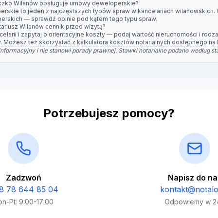
eczko Wilanów obsługuje umowy deweloperskie?
skie to jeden z najczęstszych typów spraw w kancelariach wilanowskich.
erskich — sprawdź opinie pod kątem tego typu spraw.
ariusz Wilanów cennik przed wizytą?
elarii i zapytaj o orientacyjne koszty — podaj wartość nieruchomości i ro
. Możesz też skorzystać z kalkulatora kosztów notarialnych dostępnego na N
informacyjny i nie stanowi porady prawnej. Stawki notarialne podano według st
Potrzebujesz pomocy?
Zadzwoń
Napisz do na
8 78 644 85 04
kontakt@notalot
on-Pt: 9:00-17:00
Odpowiemy w 2