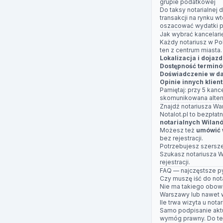
grupie podatkowej
Do taksy notarialnej 
transakcji na rynku 
oszacować wydatki p
Jak wybrać kancelari
Każdy notariusz w Po
ten z centrum miasta
Lokalizacja i dojazd
Dostępność termin
Doświadczenie w da
Opinie innych klien
Pamiętaj: przy 5 kanc
skomunikowana alter
Znajdź notariusza Wa
Notalot.pl to bezpła
notarialnych Wilan
Możesz też
umówić w
bez rejestracji.
Potrzebujesz szersz
Szukasz notariusza 
rejestracji.
FAQ — najczęstsze py
Czy muszę iść do not
Nie ma takiego obowi
Warszawy lub nawet w
Ile trwa wizyta u not
Samo podpisanie aktu 
wymóg prawny. Do teg