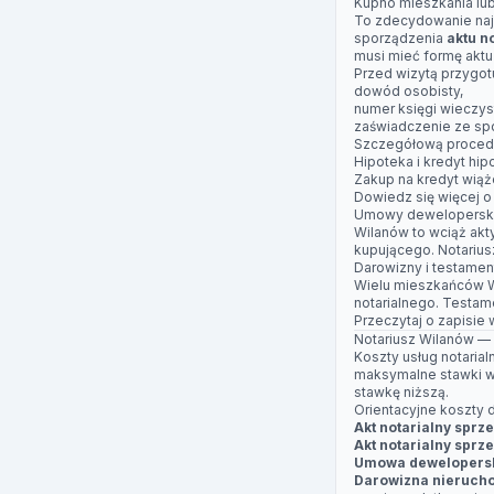
Kupno mieszkania lu
To zdecydowanie najc
sporządzenia
aktu n
musi mieć formę aktu
Przed wizytą przygotu
dowód osobisty,
numer księgi wieczys
zaświadczenie ze spół
Szczegółową procedu
Hipoteka i kredyt hi
Zakup na kredyt wiąż
Dowiedz się więcej o
Umowy dewelopersk
Wilanów to wciąż ak
kupującego. Notarius
Darowizny i testamen
Wielu mieszkańców W
notarialnego. Testam
Przeczytaj o
zapisie
Notariusz Wilanów — 
Koszty usług notaria
maksymalne stawki w
stawkę niższą.
Orientacyjne koszty d
Akt notarialny sprz
Akt notarialny sprz
Umowa dewelopers
Darowizna nieruchom