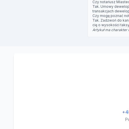
Czy notariusz Miast
Tak. Umowy deweloper
transakcjach dewelop
Czy mogę poznać not
Tak. Zadzwoń do kanc
cię o wysokości taksy
Artykuł ma charakter 
+4
P