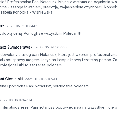
e ! Profesjonalna Pani Notariusz. Mając z wieloma do czynienia w 
ich tle - zaangażowaniem, precyzją, wyjaśnieniem czynności i kon
Izabela Konopka - Wiśniewska
ern
2025-05-29 07:44:13
 dobrą ceną. Pomogli ze wszystkim. Polecam!!!
asz Świętosławski
2023-05-24 17:38:06
dowolony z usług pani Notariusz, która jest wzorem profesjonaliz
nalizacji sprawy mogłem liczyć na kompleksową i rzetelną pomoc. Za
rofesjonalistki to szczerze polecam!
ał Ciesielski
2024-11-08 20:57:34
lna i pomocna Pani Notariusz, serdecznie polecam!
2022-09-16 07:47:14
w miłej atmosferze. Pani notariusz odpowiedziała na wszystkie moje 