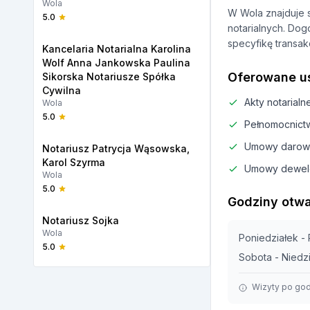
Wola
W Wola znajduje 
5.0
notarialnych. Dog
specyfikę transak
Kancelaria Notarialna Karolina
Wolf Anna Jankowska Paulina
Oferowane us
Sikorska Notariusze Spółka
Cywilna
Akty notarial
Wola
5.0
Pełnomocnict
Umowy darow
Notariusz Patrycja Wąsowska,
Karol Szyrma
Umowy dewel
Wola
5.0
Godziny otwa
Notariusz Sojka
Wola
Poniedziałek - 
5.0
Sobota - Niedz
Wizyty po god