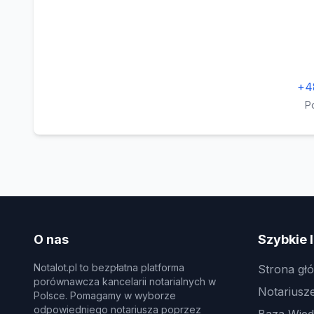
+4
P
O nas
Szybkie l
Notalot.pl to bezpłatna platforma
Strona gł
porównawcza kancelarii notarialnych w
Notariusz
Polsce. Pomagamy w wyborze
odpowiedniego notariusza poprzez