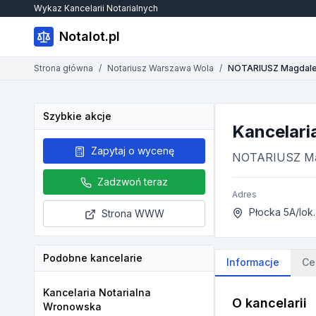
Wykaz Kancelarii Notarialnych
Notalot.pl
Strona główna
/
Notariusz Warszawa Wola
/
NOTARIUSZ Magdale
Szybkie akcje
Kancelari
Zapytaj o wycenę
NOTARIUSZ Ma
Zadzwoń teraz
Adres
Płocka 5A/lok.
Strona WWW
Podobne kancelarie
Informacje
Ce
Kancelaria Notarialna
O kancelarii
Wronowska