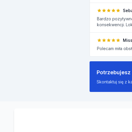
Seb
Bardzo pozytywne
konsekwencji. Loka
Miss
Polecam miła obsł
Potrzebujesz
Skontaktuj się z k