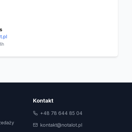
s
.pl
4h
Kontakt
+48 78 644 85 04
zedaży
kontakt@notalot.pl