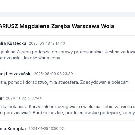
TARIUSZ Magdalena Zaręba Warszawa Wola
lia Kostecka
2025-03-18 12:17:40
agdalena Zaręba podeszła do sprawy profesjonalnie. Jestem zadowo
ardzo miła. Jakość warta ceny
ej Leszczyński
2025-08-09 08:23:39
lizm; pomoc i doradztwo, miła atmosfera. Zdecydowanie polecam.
eł
2024-11-22 15:07:44
ka notariusz. Korzystałem z usług wielu i wielu ma siebie za wielki 
nie porozmawiać. Bardzo ludzkie, pro-klientowskie podejście, zde
bela Konopka
2024-11-25 13:50:02