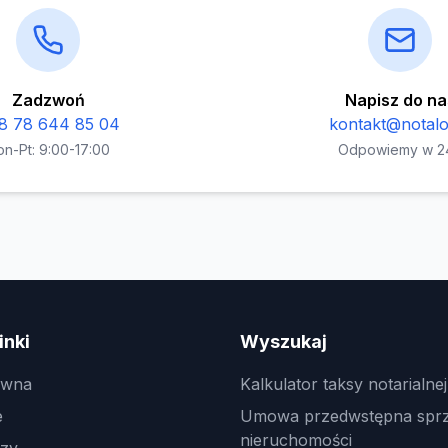
Zadzwoń
Napisz do na
8 78 644 85 04
kontakt@notalot
on-Pt: 9:00-17:00
Odpowiemy w 2
inki
Wyszukaj
ówna
Kalkulator taksy notarialnej
e
Umowa przedwstępna spr
nieruchomości