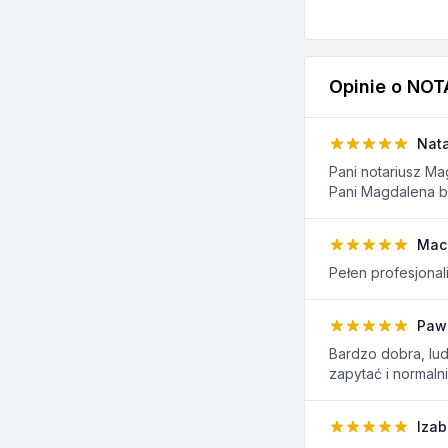
Opinie o NO
Nata
Pani notariusz M
Pani Magdalena b
Maci
Pełen profesjona
Paw
Bardzo dobra, ludz
zapytać i normal
Iza