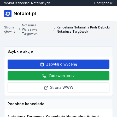
Wykaz Kancelarii Notarialnych
Dostępność
Notalot.pl
Notariusz
Strona
Kancelaria Notarialna Piotr Dębicki
/
Warszawa
/
główna
Notariusz Targówek
Targówek
Szybkie akcje
Zapytaj o wycenę
Zadzwoń teraz
Strona WWW
Podobne kancelarie
Notariusz Targówek Kancelaria Notarialna Hubert