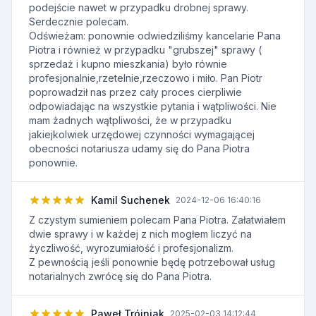
podejście nawet w przypadku drobnej sprawy.
Serdecznie polecam.
Odświeżam: ponownie odwiedziliśmy kancelarie Pana
Piotra i również w przypadku "grubszej" sprawy (
sprzedaż i kupno mieszkania) było równie
profesjonalnie,rzetelnie,rzeczowo i miło. Pan Piotr
poprowadził nas przez cały proces cierpliwie
odpowiadając na wszystkie pytania i wątpliwości. Nie
mam żadnych wątpliwości, że w przypadku
jakiejkolwiek urzędowej czynności wymagającej
obecności notariusza udamy się do Pana Piotra
ponownie.
Kamil Suchenek
2024-12-06 16:40:16
Z czystym sumieniem polecam Pana Piotra. Załatwiałem
dwie sprawy i w każdej z nich mogłem liczyć na
życzliwość, wyrozumiałość i profesjonalizm.
Z pewnością jeśli ponownie będę potrzebował usług
notarialnych zwrócę się do Pana Piotra.
Paweł Trójniak
2025-02-03 14:12:44