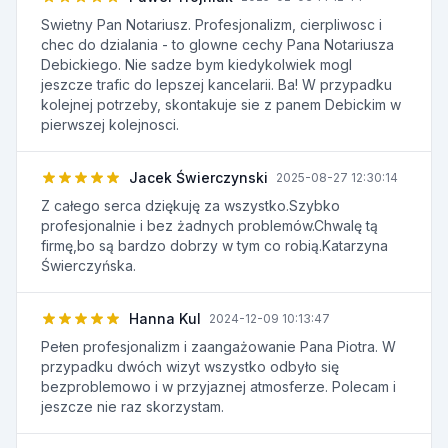
Swietny Pan Notariusz. Profesjonalizm, cierpliwosc i
chec do dzialania - to glowne cechy Pana Notariusza
Debickiego. Nie sadze bym kiedykolwiek mogl
jeszcze trafic do lepszej kancelarii. Ba! W przypadku
kolejnej potrzeby, skontakuje sie z panem Debickim w
pierwszej kolejnosci.
Jacek Świerczynski
2025-08-27 12:30:14
Z całego serca dziękuję za wszystko.Szybko
profesjonalnie i bez żadnych problemów.Chwalę tą
firmę,bo są bardzo dobrzy w tym co robią.Katarzyna
Świerczyńska.
Hanna Kul
2024-12-09 10:13:47
Pełen profesjonalizm i zaangażowanie Pana Piotra. W
przypadku dwóch wizyt wszystko odbyło się
bezproblemowo i w przyjaznej atmosferze. Polecam i
jeszcze nie raz skorzystam.