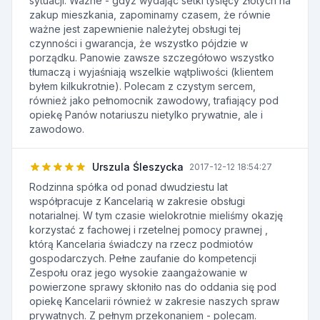
sytuacji. Ważne - gdyż wydając setki tysięcy złotych na
zakup mieszkania, zapominamy czasem, że równie
ważne jest zapewnienie należytej obsługi tej
czynności i gwarancja, że wszystko pójdzie w
porządku. Panowie zawsze szczegółowo wszystko
tłumaczą i wyjaśniają wszelkie wątpliwości (klientem
byłem kilkukrotnie). Polecam z czystym sercem,
również jako pełnomocnik zawodowy, trafiający pod
opiekę Panów notariuszu nietylko prywatnie, ale i
zawodowo.
Urszula Śleszycka
2017-12-12 18:54:27
Rodzinna spółka od ponad dwudziestu lat
współpracuje z Kancelarią w zakresie obsługi
notarialnej. W tym czasie wielokrotnie mieliśmy okazję
korzystać z fachowej i rzetelnej pomocy prawnej ,
którą Kancelaria świadczy na rzecz podmiotów
gospodarczych. Pełne zaufanie do kompetencji
Zespołu oraz jego wysokie zaangażowanie w
powierzone sprawy skłoniło nas do oddania się pod
opiekę Kancelarii również w zakresie naszych spraw
prywatnych. Z pełnym przekonaniem - polecam.