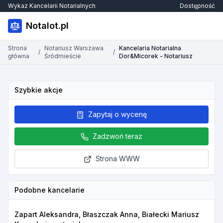
Wykaz Kancelarii Notarialnych
Dostępność
Notalot.pl
Strona
Notariusz Warszawa
Kancelaria Notarialna
/
/
główna
Śródmieście
Dor&Micorek - Notariusz
Szybkie akcje
Zapytaj o wycenę
Zadzwoń teraz
Strona WWW
Podobne kancelarie
Zapart Aleksandra, Błaszczak Anna, Białecki Mariusz