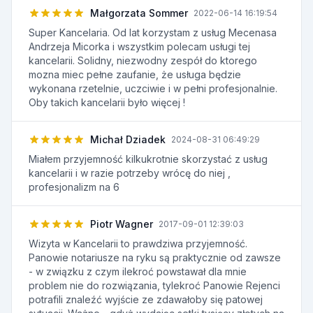
Małgorzata Sommer
2022-06-14 16:19:54
Super Kancelaria. Od lat korzystam z usług Mecenasa
Andrzeja Micorka i wszystkim polecam usługi tej
kancelarii. Solidny, niezwodny zespół do ktorego
mozna miec pełne zaufanie, że usługa będzie
wykonana rzetelnie, uczciwie i w pełni profesjonalnie.
Oby takich kancelarii było więcej !
Michał Dziadek
2024-08-31 06:49:29
Miałem przyjemność kilkukrotnie skorzystać z usług
kancelarii i w razie potrzeby wrócę do niej ,
profesjonalizm na 6
Piotr Wagner
2017-09-01 12:39:03
Wizyta w Kancelarii to prawdziwa przyjemność.
Panowie notariusze na ryku są praktycznie od zawsze
- w związku z czym ilekroć powstawał dla mnie
problem nie do rozwiązania, tylekroć Panowie Rejenci
potrafili znaleźć wyjście ze zdawałoby się patowej