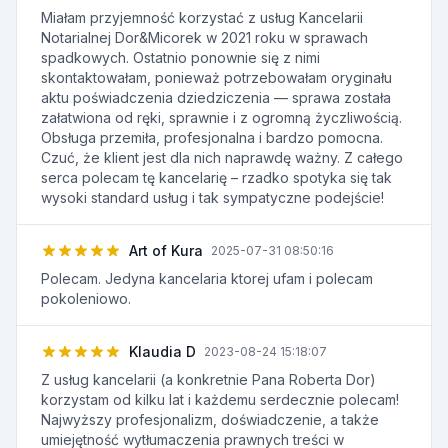
Miałam przyjemność korzystać z usług Kancelarii
Notarialnej Dor&Micorek w 2021 roku w sprawach
spadkowych. Ostatnio ponownie się z nimi
skontaktowałam, ponieważ potrzebowałam oryginału
aktu poświadczenia dziedziczenia — sprawa została
załatwiona od ręki, sprawnie i z ogromną życzliwością.
Obsługa przemiła, profesjonalna i bardzo pomocna.
Czuć, że klient jest dla nich naprawdę ważny. Z całego
serca polecam tę kancelarię – rzadko spotyka się tak
wysoki standard usług i tak sympatyczne podejście!
Art of Kura
2025-07-31 08:50:16
Polecam. Jedyna kancelaria ktorej ufam i polecam
pokoleniowo.
Klaudia D
2023-08-24 15:18:07
Z usług kancelarii (a konkretnie Pana Roberta Dor)
korzystam od kilku lat i każdemu serdecznie polecam!
Najwyższy profesjonalizm, doświadczenie, a także
umiejętność wytłumaczenia prawnych treści w