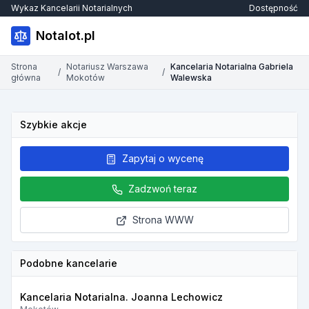
Wykaz Kancelarii Notarialnych
Dostępność
Notalot.pl
Strona
Notariusz Warszawa
Kancelaria Notarialna Gabriela
/
/
główna
Mokotów
Walewska
Szybkie akcje
Zapytaj o wycenę
Zadzwoń teraz
Strona WWW
Podobne kancelarie
Kancelaria Notarialna. Joanna Lechowicz