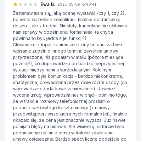
Ewa B.
2025-05-09 15:46:41
Zastanawiałam się, jaką ocenę wystawić (czy 1, czy 2),
bo mimo wszelkich komplikacji finalnie do transakcji
doszło – ale z trudem. Niestety, kancelaria nie ułatwiała
nam sprawy w dopełnieniu formalności (a chyba
powinna to być jedna z jej funkcji?).
Głównym niedopatrzeniem ze strony notariusza było
wpisanie zupełnie innego terminu zawarcia umowy
przyrzeczonej niż podałam w mailu (półtora miesiąca
później!!), co doprowadziło do bardzo nieprzyjemnej
sytuacji między nami a sprzedającymi. Kolejnym
problemem była komunikacja - bardzo niekonkretna,
chaotyczna, prowadzona przez dwie różne osoby (co
wprowadzało dodatkowe zamieszanie). Również
wycena usługi wprowadziła nas w błąd – pomimo tego,
że w trakcie rozmowy telefonicznej prosiłam o
podanie całkowitego kosztu umowy (+ umowy
przedwstępnej i wszelkich innych formalności), finalnie
okazało się, że cena jest znacznie wyższa. Już nawet
pomijam błędy na umowie. Ale wisienką na torcie było
podniesienie na mnie głosu w trakcie zawierania
umowy ostatecznej. Bardzo specyficzne podejście do